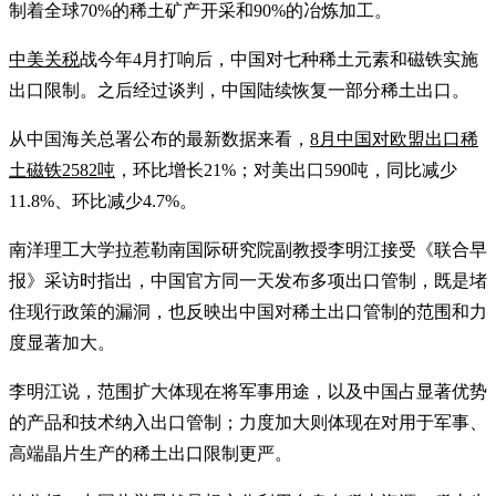
制着全球70%的稀土矿产开采和90%的冶炼加工。
中美关税
战今年4月打响后，中国对七种稀土元素和磁铁实施
出口限制。之后经过谈判，中国陆续恢复一部分稀土出口。
从中国海关总署公布的最新数据来看，
8月中国对欧盟出口稀
土磁铁2582吨
，环比增长21%；对美出口590吨，同比减少
11.8%、环比减少4.7%。
南洋理工大学拉惹勒南国际研究院副教授李明江接受《联合早
报》采访时指出，中国官方同一天发布多项出口管制，既是堵
住现行政策的漏洞，也反映出中国对稀土出口管制的范围和力
度显著加大。
李明江说，范围扩大体现在将军事用途，以及中国占显著优势
的产品和技术纳入出口管制；力度加大则体现在对用于军事、
高端晶片生产的稀土出口限制更严。