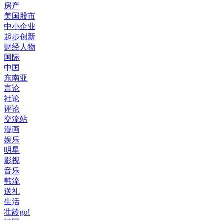
房产
美国股市
中小企业
起步创新
财经人物
国际
中国
东南亚
言论
社论
评论
交流站
漫画
娱乐
明星
影视
音乐
韩流
送礼
生活
壮龄go!