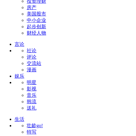
投资理财
房产
美国股市
中小企业
起步创新
财经人物
言论
社论
评论
交流站
漫画
娱乐
明星
影视
音乐
韩流
送礼
生活
壮龄go!
特写