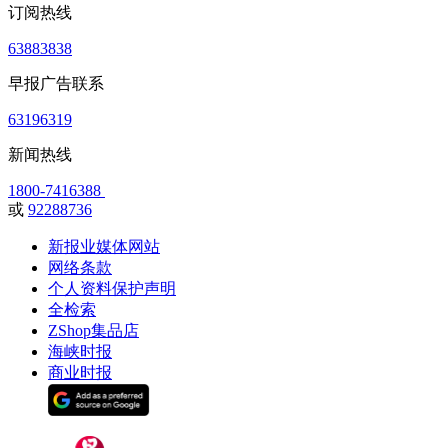
订阅热线
63883838
早报广告联系
63196319
新闻热线
1800-7416388
或
92288736
新报业媒体网站
网络条款
个人资料保护声明
全检索
ZShop集品店
海峡时报
商业时报