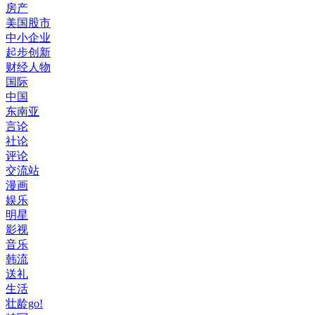
房产
美国股市
中小企业
起步创新
财经人物
国际
中国
东南亚
言论
社论
评论
交流站
漫画
娱乐
明星
影视
音乐
韩流
送礼
生活
壮龄go!