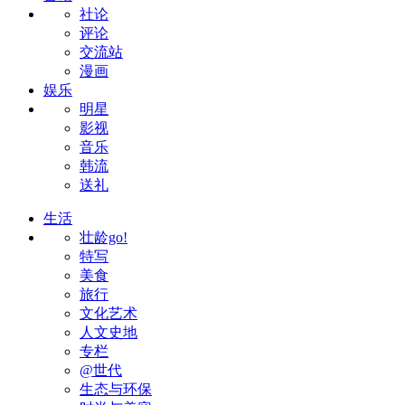
社论
评论
交流站
漫画
娱乐
明星
影视
音乐
韩流
送礼
生活
壮龄go!
特写
美食
旅行
文化艺术
人文史地
专栏
@世代
生态与环保