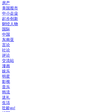
房产
美国股市
中小企业
起步创新
财经人物
国际
中国
东南亚
言论
社论
评论
交流站
漫画
娱乐
明星
影视
音乐
韩流
送礼
生活
壮龄go!