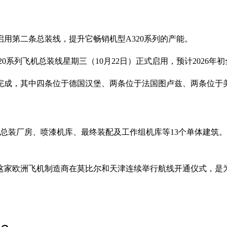
用第二条总装线，提升它畅销机型A320系列的产能。
系列飞机总装线星期三（10月22日）正式启用，预计2026年
式完成，其中四条位于德国汉堡、两条位于法国图卢兹、两条位于
括总装厂房、喷漆机库、最终装配及工作组机库等13个单体建筑。生产
这家欧洲飞机制造商在莫比尔和天津连续举行航线开通仪式，是