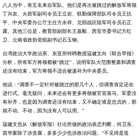
八人当中，有五名来自军队。他们是再次被跳过的解放军将领
丁兴农、火箭军副司令员王立岩、联勤保障部队司令员王抗
平、中央军委办公厅主任方永祥、北部战区陆军司令员石正
露。其他三位是，教育部副部长王嘉毅、西安市委书记方红
卫、云南省政协党组副书记石玉钢。
台湾政治大学政治系、东亚所特聘教授寇健文向《联合早报》
分析，所有军方将领都被“跳过”，说明军队大范围整肃和调查
还没有结束，军方将领不适合被递补为中央委员。
他说：“调查不一定针对被跳过的那几个人，但调查肯定还在
进行式。毫无疑问，未来还会有更多将领被官宣落马。军委没
有补齐，也是因为调查还没有结束，又不确定谁是忠贞的，那
就不动。不动，因为没有人可以用。”
寇健文也从《解放军报》社论所做的政治表态判断，何卫东、
苗华案除了涉贪腐，多多少少也涉政治问题。“不见得是造