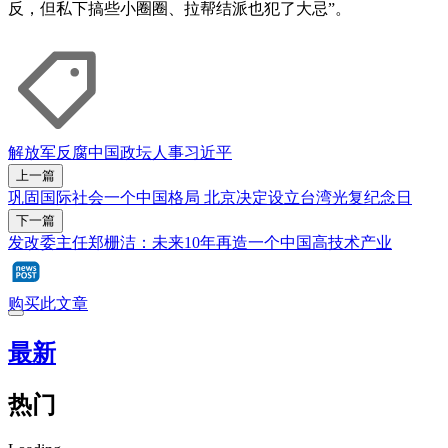
反，但私下搞些小圈圈、拉帮结派也犯了大忌”。
解放军
反腐
中国政坛人事
习近平
上一篇
巩固国际社会一个中国格局 北京决定设立台湾光复纪念日
下一篇
发改委主任郑栅洁：未来10年再造一个中国高技术产业
购买此文章
最新
热门