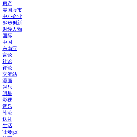
房产
美国股市
中小企业
起步创新
财经人物
国际
中国
东南亚
言论
社论
评论
交流站
漫画
娱乐
明星
影视
音乐
韩流
送礼
生活
壮龄go!