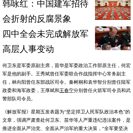
韩咏红：中国建军招待
会折射的反腐景象
四中全会未完成解放军
高层人事变动
何卫东是军委原副主席，苗华是军委政治工作部原主任，何宏
军是他的副手。王秀斌曾任军委联合作战指挥中心常务副主
任，林向阳曾任东部战区司令。秦树桐和袁华智分别曾任陆军
政委和海军政委，王厚斌和
王春宁
分别曾任火箭军司令员和武
警部队司令员。
《解放军报》星期五发表题为“坚定捍卫人民军队政治本色”的
文章，强调严肃查处何卫东、苗华等人严重违纪违法案件，是
推进全面从严治党、全面从严治军的重大决策，“全军要坚决