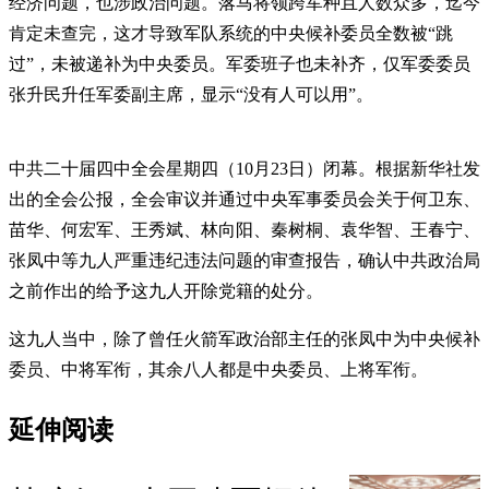
经济问题，也涉政治问题。落马将领跨军种且人数众多，迄今
肯定未查完，这才导致军队系统的中央候补委员全数被“跳
过”，未被递补为中央委员。军委班子也未补齐，仅军委委员
张升民升任军委副主席，显示“没有人可以用”。
中共二十届四中全会星期四（10月23日）闭幕。根据新华社发
出的全会公报，全会审议并通过中央军事委员会关于何卫东、
苗华、何宏军、王秀斌、林向阳、秦树桐、袁华智、王春宁、
张凤中等九人严重违纪违法问题的审查报告，确认中共政治局
之前作出的给予这九人开除党籍的处分。
这九人当中，除了曾任火箭军政治部主任的张凤中为中央候补
委员、中将军衔，其余八人都是中央委员、上将军衔。
延伸阅读