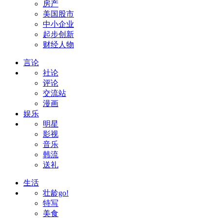
房产
美国股市
中小企业
起步创新
财经人物
言论
社论
评论
交流站
漫画
娱乐
明星
影视
音乐
韩流
送礼
生活
壮龄go!
特写
美食