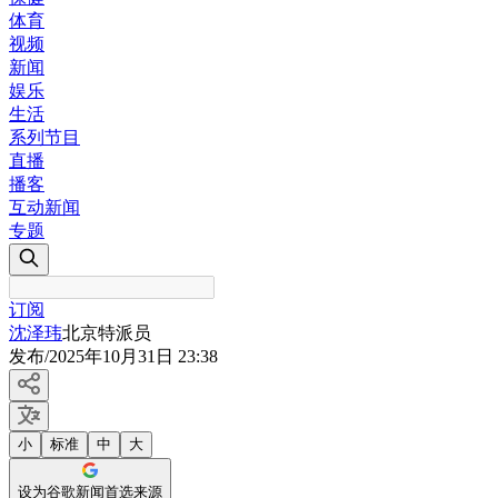
体育
视频
新闻
娱乐
生活
系列节目
直播
播客
互动新闻
专题
订阅
沈泽玮
北京特派员
发布
/
2025年10月31日 23:38
小
标准
中
大
设为谷歌新闻首选来源