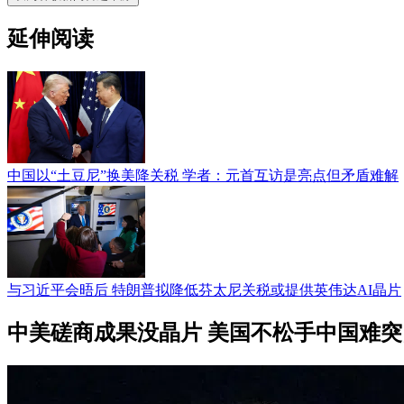
延伸阅读
中国以“土豆尼”换美降关税 学者：元首互访是亮点但矛盾难解
与习近平会晤后 特朗普拟降低芬太尼关税或提供英伟达AI晶片
中美磋商成果没晶片 美国不松手中国难突