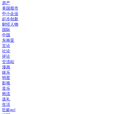
房产
美国股市
中小企业
起步创新
财经人物
国际
中国
东南亚
言论
社论
评论
交流站
漫画
娱乐
明星
影视
音乐
韩流
送礼
生活
壮龄go!