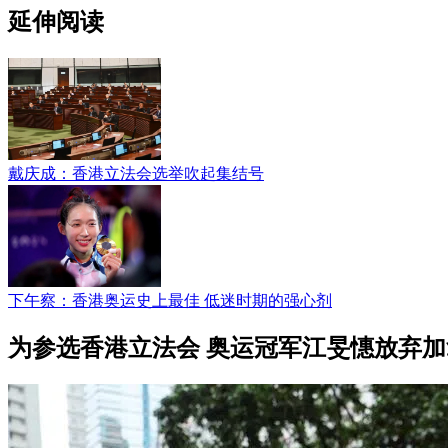
延伸阅读
戴庆成：香港立法会选举吹起集结号
下午察：香港奥运史上最佳 低迷时期的强心剂
为参选香港立法会 奥运冠军江旻憓放弃