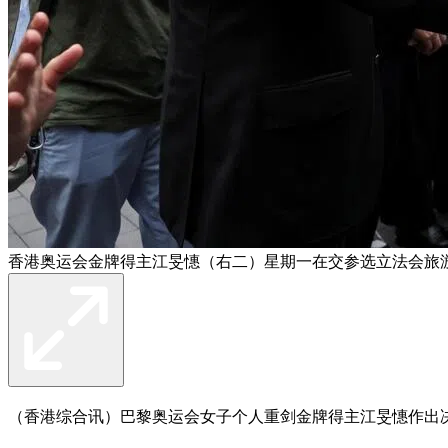
香港奥运会金牌得主江旻憓（右二）星期一在交参选立法会旅
（香港综合讯）巴黎奥运会女子个人重剑金牌得主江旻憓作出决