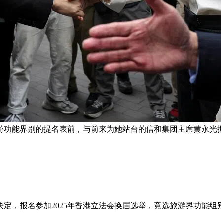
游功能界别的提名表前，与前来为她站台的信和集团主席黄永光握
定，报名参加2025年香港立法会换届选举，竞选旅游界功能组