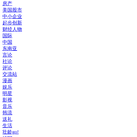
房产
美国股市
中小企业
起步创新
财经人物
国际
中国
东南亚
言论
社论
评论
交流站
漫画
娱乐
明星
影视
音乐
韩流
送礼
生活
壮龄go!