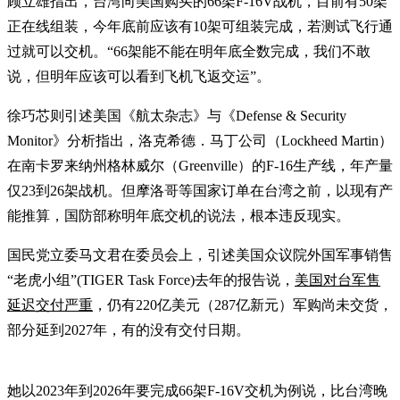
顾立雄指出，台湾向美国购买的66架F-16V战机，目前有50架
正在线组装，今年底前应该有10架可组装完成，若测试飞行通
过就可以交机。“66架能不能在明年底全数完成，我们不敢
说，但明年应该可以看到飞机飞返交运”。
徐巧芯则引述美国《航太杂志》与《Defense & Security
Monitor》分析指出，洛克希德．马丁公司（Lockheed Martin）
在南卡罗来纳州格林威尔（Greenville）的F-16生产线，年产量
仅23到26架战机。但摩洛哥等国家订单在台湾之前，以现有产
能推算，国防部称明年底交机的说法，根本违反现实。
国民党立委马文君在委员会上，引述美国众议院外国军事销售
“老虎小组”(TIGER Task Force)去年的报告说，
美国对台军售
延迟交付严重
，仍有220亿美元（287亿新元）军购尚未交货，
部分延到2027年，有的没有交付日期。
她以2023年到2026年要完成66架F-16V交机为例说，比台湾晚