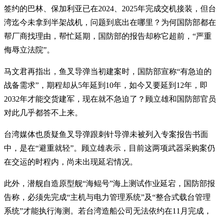
签约的巴林、保加利亚已在2024、2025年完成交机接装，但台
湾迄今未拿到半架战机，问题到底出在哪里？为何国防部都在
帮厂商找理由，帮忙延期，国防部的报告却称它超前，“严重
侮辱立法院”。
马文君再指出，鱼叉导弹当初建案时，国防部宣称“有急迫的
战备需求”，期程却从5年延到10年，如今又要延到12年，即
2032年才能交货建军，现在就不急迫了？顾立雄和国防部官员
对此几乎都答不上来。
台湾媒体也质疑鱼叉导弹跟刺针导弹未被列入专案报告书面
中，是在“避重就轻”。顾立雄表示，目前这两项武器采购案仍
在交运的时程内，尚未出现延宕情况。
此外，潜舰自造原型舰“海鲲号”海上测试作业延宕，国防部报
告称，必须先完成“主机与电力管理系统”及“整合式载台管理
系统”才能执行海测。若台湾造船公司无法依约在11月完成，