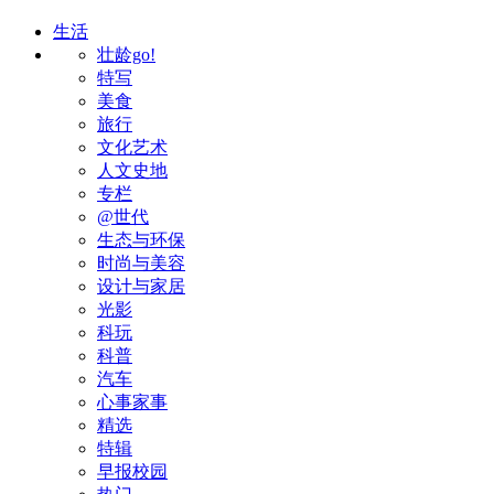
生活
壮龄go!
特写
美食
旅行
文化艺术
人文史地
专栏
@世代
生态与环保
时尚与美容
设计与家居
光影
科玩
科普
汽车
心事家事
精选
特辑
早报校园