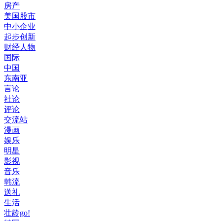
房产
美国股市
中小企业
起步创新
财经人物
国际
中国
东南亚
言论
社论
评论
交流站
漫画
娱乐
明星
影视
音乐
韩流
送礼
生活
壮龄go!