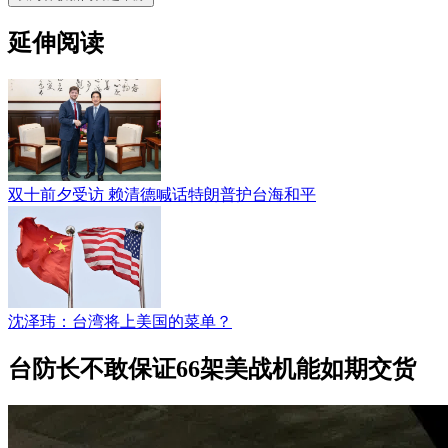
延伸阅读
双十前夕受访 赖清德喊话特朗普护台海和平
沈泽玮：台湾将上美国的菜单？
台防长不敢保证66架美战机能如期交货