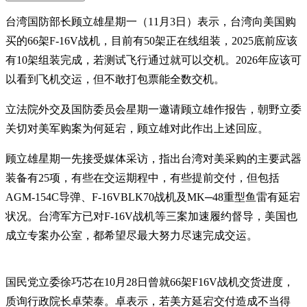
台湾国防部长顾立雄星期一（11月3日）表示，台湾向美国购
买的66架F-16V战机，目前有50架正在线组装，2025底前应该
有10架组装完成，若测试飞行通过就可以交机。2026年应该可
以看到飞机交运，但不敢打包票能全数交机。
立法院外交及国防委员会星期一邀请顾立雄作报告，朝野立委
关切对美军购案为何延宕，顾立雄对此作出上述回应。
顾立雄星期一先接受媒体采访，指出台湾对美采购的主要武器
装备有25项，有些在交运期程中，有些提前交付，但包括
AGM-154C导弹、F-16VBLK70战机及MK─48重型鱼雷有延宕
状况。台湾军方已对F-16V战机等三案加速履约督导，美国也
成立专案办公室，都希望尽最大努力尽速完成交运。
国民党立委徐巧芯在10月28日曾就66架F16V战机交货进度，
质询行政院长卓荣泰。卓表示，若美方延宕交付造成不当得