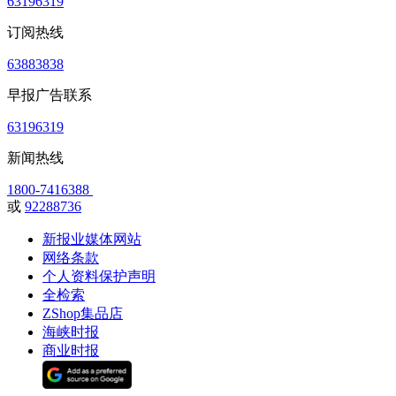
63196319
订阅热线
63883838
早报广告联系
63196319
新闻热线
1800-7416388
或
92288736
新报业媒体网站
网络条款
个人资料保护声明
全检索
ZShop集品店
海峡时报
商业时报