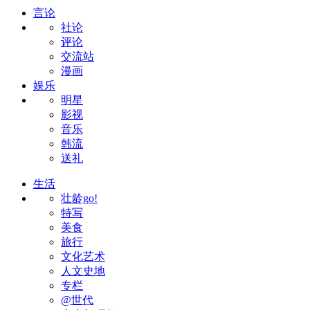
言论
社论
评论
交流站
漫画
娱乐
明星
影视
音乐
韩流
送礼
生活
壮龄go!
特写
美食
旅行
文化艺术
人文史地
专栏
@世代