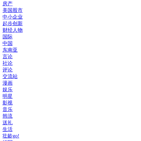
房产
美国股市
中小企业
起步创新
财经人物
国际
中国
东南亚
言论
社论
评论
交流站
漫画
娱乐
明星
影视
音乐
韩流
送礼
生活
壮龄go!