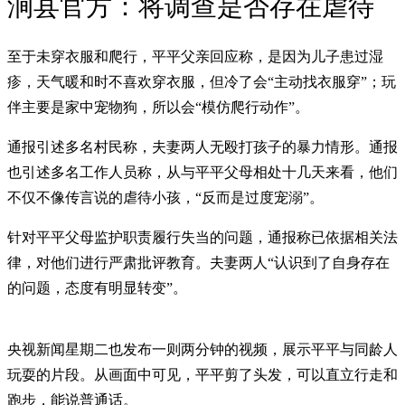
涧县官方：将调查是否存在虐待
至于未穿衣服和爬行，平平父亲回应称，是因为儿子患过湿
疹，天气暖和时不喜欢穿衣服，但冷了会“主动找衣服穿”；玩
伴主要是家中宠物狗，所以会“模仿爬行动作”。
通报引述多名村民称，夫妻两人无殴打孩子的暴力情形。通报
也引述多名工作人员称，从与平平父母相处十几天来看，他们
不仅不像传言说的虐待小孩，“反而是过度宠溺”。
针对平平父母监护职责履行失当的问题，通报称已依据相关法
律，对他们进行严肃批评教育。夫妻两人“认识到了自身存在
的问题，态度有明显转变”。
央视新闻星期二也发布一则两分钟的视频，展示平平与同龄人
玩耍的片段。从画面中可见，平平剪了头发，可以直立行走和
跑步，能说普通话。