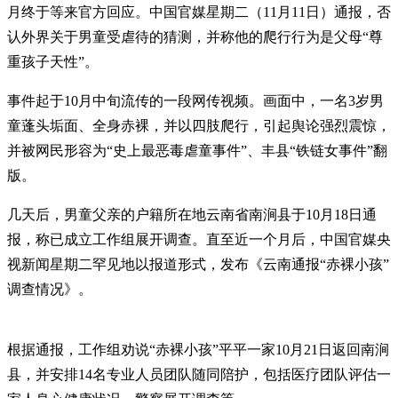
月终于等来官方回应。中国官媒星期二（11月11日）通报，否
认外界关于男童受虐待的猜测，并称他的爬行行为是父母“尊
重孩子天性”。
事件起于10月中旬流传的一段网传视频。画面中，一名3岁男
童蓬头垢面、全身赤裸，并以四肢爬行，引起舆论强烈震惊，
并被网民形容为“史上最恶毒虐童事件”、丰县“铁链女事件”翻
版。
几天后，男童父亲的户籍所在地云南省南涧县于10月18日通
报，称已成立工作组展开调查。直至近一个月后，中国官媒央
视新闻星期二罕见地以报道形式，发布《云南通报“赤裸小孩”
调查情况》。
根据通报，工作组劝说“赤裸小孩”平平一家10月21日返回南涧
县，并安排14名专业人员团队随同陪护，包括医疗团队评估一