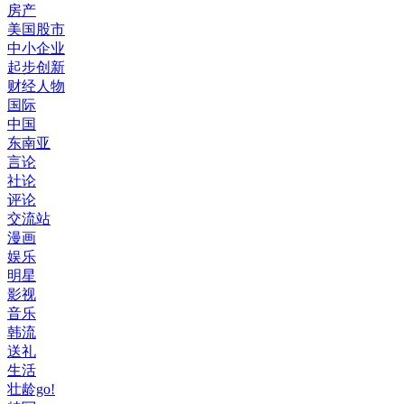
房产
美国股市
中小企业
起步创新
财经人物
国际
中国
东南亚
言论
社论
评论
交流站
漫画
娱乐
明星
影视
音乐
韩流
送礼
生活
壮龄go!