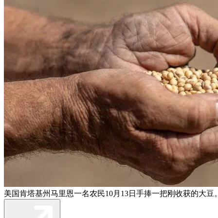
美国肯塔基州马里恩一名农民10月13日手捧一把刚收获的大豆