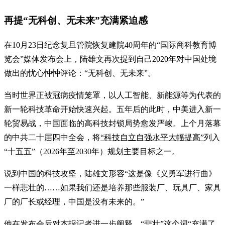
再提“无科创、无未来”充满紧迫感
在10月23日纪念复旦管院恢复建院40周年的“国际商科教育博
览会”媒体发布会上，陆雄文再次提到自己2020年对中国处境
做出的忧心忡忡评论：“无科创、无未来”。
当时世界正被冠病疫情笼罩，以人工智能、新能源等为代表的
新一轮科技革命开始快速兴起。五年后的此时，中美进入新一
轮贸易战，中国面临的高科技封锁局势愈发严峻。上个月落幕
的中共二十届四中全会，将
“科技自立自强水平大幅提高”
列入
“十五五”（2026年至2030年）规划主要目标之一。
说到中国的科技攻坚，陆雄文形容“这是像《义勇军进行曲》
一样悲壮的……如果我们还是培养那些服装厂、玩具厂、家具
厂的厂长或经理，中国是没有未来的。”
他在发布会后对本报记者进一步阐释，“悲壮”这个词“充满了