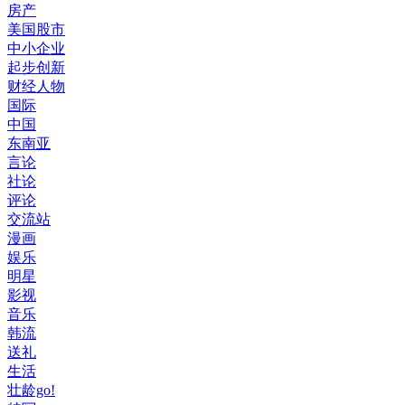
房产
美国股市
中小企业
起步创新
财经人物
国际
中国
东南亚
言论
社论
评论
交流站
漫画
娱乐
明星
影视
音乐
韩流
送礼
生活
壮龄go!