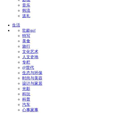
音乐
韩流
送礼
生活
壮龄go!
特写
美食
旅行
文化艺术
人文史地
专栏
@世代
生态与环保
时尚与美容
设计与家居
光影
科玩
科普
汽车
心事家事