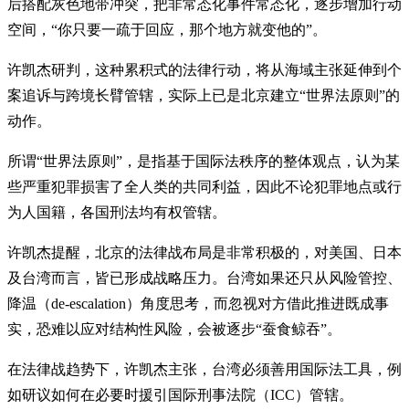
后搭配灰色地带冲突，把非常态化事件常态化，逐步增加行动
空间，“你只要一疏于回应，那个地方就变他的”。
许凯杰研判，这种累积式的法律行动，将从海域主张延伸到个
案追诉与跨境长臂管辖，实际上已是北京建立“世界法原则”的
动作。
所谓“世界法原则”，是指基于国际法秩序的整体观点，认为某
些严重犯罪损害了全人类的共同利益，因此不论犯罪地点或行
为人国籍，各国刑法均有权管辖。
许凯杰提醒，北京的法律战布局是非常积极的，对美国、日本
及台湾而言，皆已形成战略压力。台湾如果还只从风险管控、
降温（de-escalation）角度思考，而忽视对方借此推进既成事
实，恐难以应对结构性风险，会被逐步“蚕食鲸吞”。
在法律战趋势下，许凯杰主张，台湾必须善用国际法工具，例
如研议如何在必要时援引国际刑事法院（ICC）管辖。