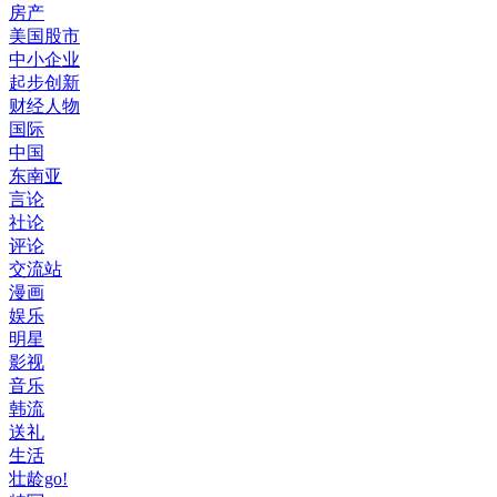
房产
美国股市
中小企业
起步创新
财经人物
国际
中国
东南亚
言论
社论
评论
交流站
漫画
娱乐
明星
影视
音乐
韩流
送礼
生活
壮龄go!