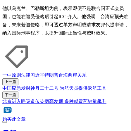
他以乌克兰、巴勒斯坦为例，表示即便不是联合国正式会员
国，也能在遭受侵略后引起ICC 介入。他强调，台湾应预先准
备，未来若遭侵略，即可透过单方声明或请求友邦代提申请，
纳入国际刑事程序，以提升国际正当性与威吓效果。
一中原则
法律
习近平
特朗普
台海
两岸关系
上一篇
中国应急发射神舟二十二号 为航天员提供返航工具
下一篇
北京进入呼吸道传染病高发期 多种感冒药销量飙升
购买此文章