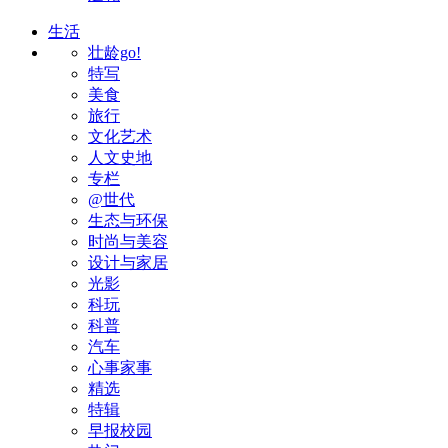
生活
壮龄go!
特写
美食
旅行
文化艺术
人文史地
专栏
@世代
生态与环保
时尚与美容
设计与家居
光影
科玩
科普
汽车
心事家事
精选
特辑
早报校园