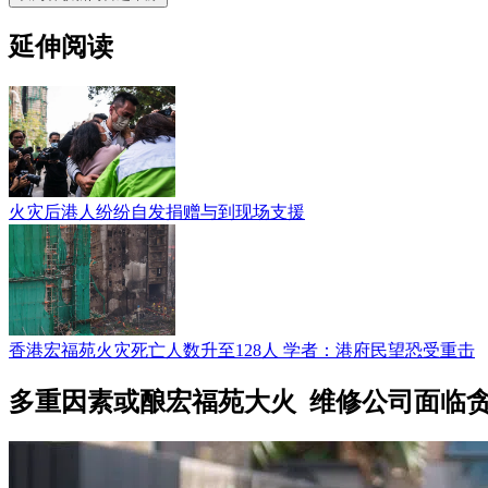
延伸阅读
火灾后港人纷纷自发捐赠与到现场支援
香港宏福苑火灾死亡人数升至128人 学者：港府民望恐受重击
多重因素或酿宏福苑大火 维修公司面临