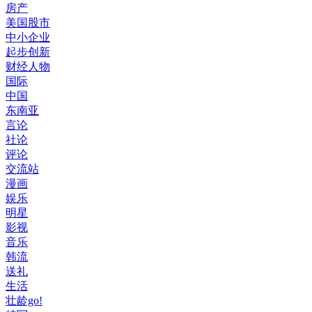
房产
美国股市
中小企业
起步创新
财经人物
国际
中国
东南亚
言论
社论
评论
交流站
漫画
娱乐
明星
影视
音乐
韩流
送礼
生活
壮龄go!