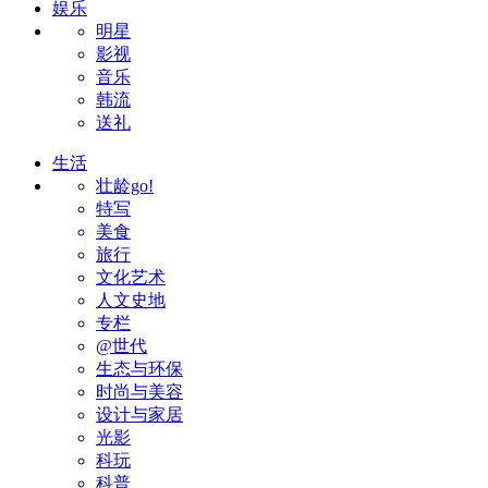
娱乐
明星
影视
音乐
韩流
送礼
生活
壮龄go!
特写
美食
旅行
文化艺术
人文史地
专栏
@世代
生态与环保
时尚与美容
设计与家居
光影
科玩
科普