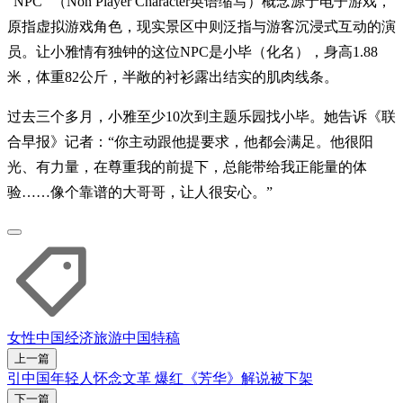
“NPC” （Non Player Character英语缩写）概念源于电子游戏，
原指虚拟游戏角色，现实景区中则泛指与游客沉浸式互动的演
员。让小雅情有独钟的这位NPC是小毕（化名），身高1.88
米，体重82公斤，半敞的衬衫露出结实的肌肉线条。
过去三个多月，小雅至少10次到主题乐园找小毕。她告诉《联
合早报》记者：“你主动跟他提要求，他都会满足。他很阳
光、有力量，在尊重我的前提下，总能带给我正能量的体
验……像个靠谱的大哥哥，让人很安心。”
女性
中国经济
旅游
中国特稿
上一篇
引中国年轻人怀念文革 爆红《芳华》解说被下架
下一篇