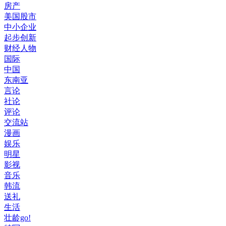
房产
美国股市
中小企业
起步创新
财经人物
国际
中国
东南亚
言论
社论
评论
交流站
漫画
娱乐
明星
影视
音乐
韩流
送礼
生活
壮龄go!