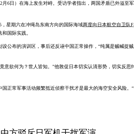
2月6日）在海上发生对峙。受访学者指出，两国矛盾已外溢至
15，星期六在冲绳岛东南方向的国际海域
两度向日本航空自卫队F
法和国际实践。
设公布的演训区，事后还反诬中国正常操作，“纯属是贼喊捉贼
竟意欲何为？世人皆知。”他敦促日本切实认清形势，切实反思
中国正常军事活动频繁抵近侦察干扰才是最大的海空安全风险。
 中方驳斥日军机干扰军演