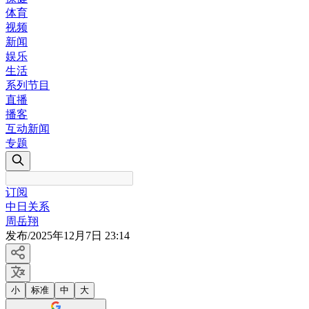
体育
视频
新闻
娱乐
生活
系列节目
直播
播客
互动新闻
专题
订阅
中日关系
周岳翔
发布
/
2025年12月7日 23:14
小
标准
中
大