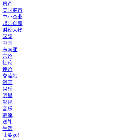
房产
美国股市
中小企业
起步创新
财经人物
国际
中国
东南亚
言论
社论
评论
交流站
漫画
娱乐
明星
影视
音乐
韩流
送礼
生活
壮龄go!