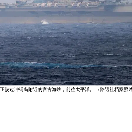
宁舰正驶过冲绳岛附近的宫古海峡，前往太平洋。 （路透社档案照