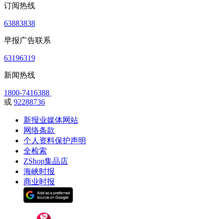
订阅热线
63883838
早报广告联系
63196319
新闻热线
1800-7416388
或
92288736
新报业媒体网站
网络条款
个人资料保护声明
全检索
ZShop集品店
海峡时报
商业时报