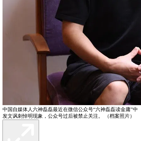
中国自媒体人六神磊磊最近在微信公众号“六神磊磊读金庸”中
发文讽刺悼明现象，公众号过后被禁止关注。 （档案照片）