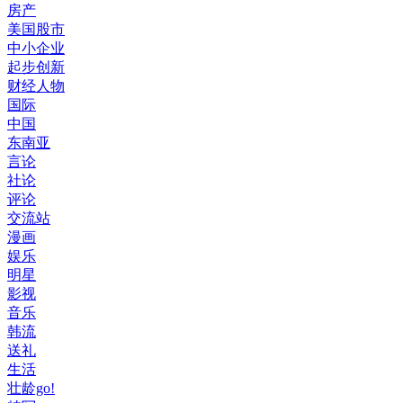
房产
美国股市
中小企业
起步创新
财经人物
国际
中国
东南亚
言论
社论
评论
交流站
漫画
娱乐
明星
影视
音乐
韩流
送礼
生活
壮龄go!