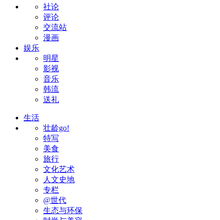
社论
评论
交流站
漫画
娱乐
明星
影视
音乐
韩流
送礼
生活
壮龄go!
特写
美食
旅行
文化艺术
人文史地
专栏
@世代
生态与环保