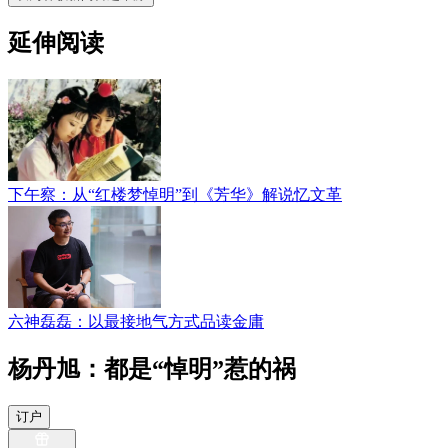
延伸阅读
下午察：从“红楼梦悼明”到《芳华》解说忆文革
六神磊磊：以最接地气方式品读金庸
杨丹旭：都是“悼明”惹的祸
订户