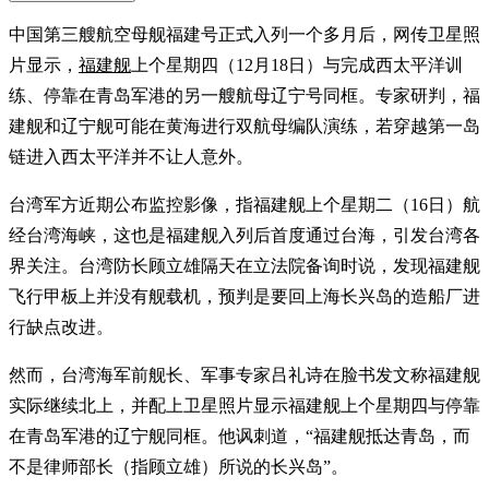
中国第三艘航空母舰福建号正式入列一个多月后，网传卫星照
片显示，
福建舰
上个星期四（12月18日）与完成西太平洋训
练、停靠在青岛军港的另一艘航母辽宁号同框。专家研判，福
建舰和辽宁舰可能在黄海进行双航母编队演练，若穿越第一岛
链进入西太平洋并不让人意外。
台湾军方近期公布监控影像，指福建舰上个星期二（16日）航
经台湾海峡，这也是福建舰入列后首度通过台海，引发台湾各
界关注。台湾防长顾立雄隔天在立法院备询时说，发现福建舰
飞行甲板上并没有舰载机，预判是要回上海长兴岛的造船厂进
行缺点改进。
然而，台湾海军前舰长、军事专家吕礼诗在脸书发文称福建舰
实际继续北上，并配上卫星照片显示福建舰上个星期四与停靠
在青岛军港的辽宁舰同框。他讽刺道，“福建舰抵达青岛，而
不是律师部长（指顾立雄）所说的长兴岛”。