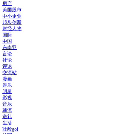
房产
美国股市
中小企业
起步创新
财经人物
国际
中国
东南亚
言论
社论
评论
交流站
漫画
娱乐
明星
影视
音乐
韩流
送礼
生活
壮龄go!