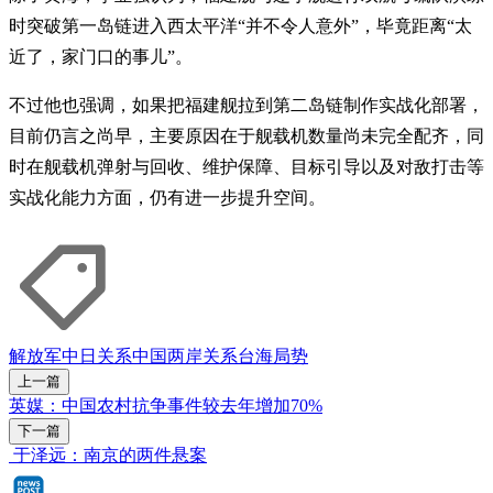
时突破第一岛链进入西太平洋“并不令人意外”，毕竟距离“太
近了，家门口的事儿”。
不过他也强调，如果把福建舰拉到第二岛链制作实战化部署，
目前仍言之尚早，主要原因在于舰载机数量尚未完全配齐，同
时在舰载机弹射与回收、维护保障、目标引导以及对敌打击等
实战化能力方面，仍有进一步提升空间。
解放军
中日关系
中国
两岸关系
台海局势
上一篇
英媒：中国农村抗争事件较去年增加70%
下一篇
于泽远：南京的两件悬案