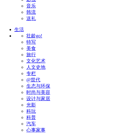
音乐
韩流
送礼
生活
壮龄go!
特写
美食
旅行
文化艺术
人文史地
专栏
@世代
生态与环保
时尚与美容
设计与家居
光影
科玩
科普
汽车
心事家事