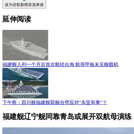
设为谷歌新闻首选来源
延伸阅读
福建舰入列一个月后首次航经台海 航母甲板未见舰载机
下午察：四川舰福建舰双舰合璧应对“东亚有事”？
福建舰辽宁舰同靠青岛或展开双航母演练