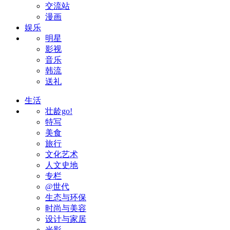
交流站
漫画
娱乐
明星
影视
音乐
韩流
送礼
生活
壮龄go!
特写
美食
旅行
文化艺术
人文史地
专栏
@世代
生态与环保
时尚与美容
设计与家居
光影