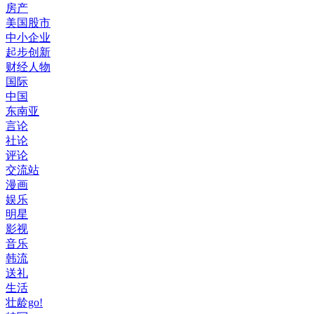
房产
美国股市
中小企业
起步创新
财经人物
国际
中国
东南亚
言论
社论
评论
交流站
漫画
娱乐
明星
影视
音乐
韩流
送礼
生活
壮龄go!