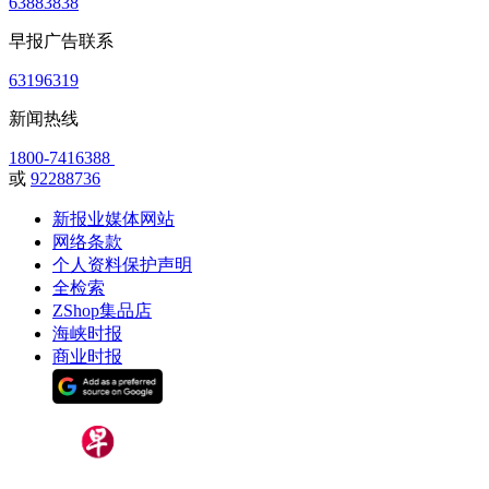
63883838
早报广告联系
63196319
新闻热线
1800-7416388
或
92288736
新报业媒体网站
网络条款
个人资料保护声明
全检索
ZShop集品店
海峡时报
商业时报