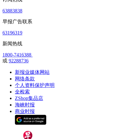
63883838
早报广告联系
63196319
新闻热线
1800-7416388
或
92288736
新报业媒体网站
网络条款
个人资料保护声明
全检索
ZShop集品店
海峡时报
商业时报