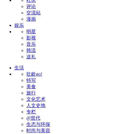
社论
评论
交流站
漫画
娱乐
明星
影视
音乐
韩流
送礼
生活
壮龄go!
特写
美食
旅行
文化艺术
人文史地
专栏
@世代
生态与环保
时尚与美容