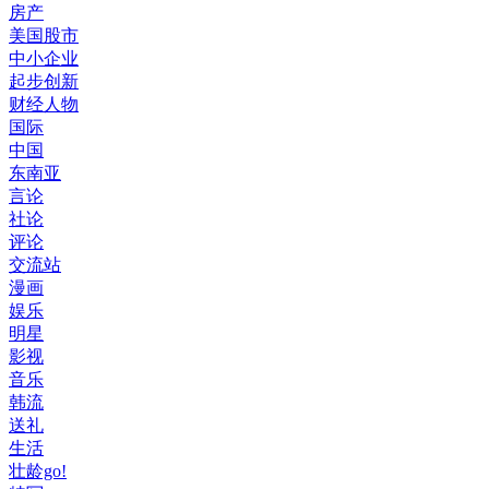
房产
美国股市
中小企业
起步创新
财经人物
国际
中国
东南亚
言论
社论
评论
交流站
漫画
娱乐
明星
影视
音乐
韩流
送礼
生活
壮龄go!