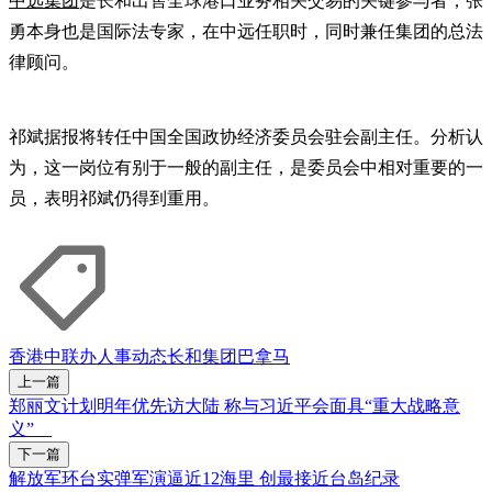
中远集团
是长和出售全球港口业务相关交易的关键参与者，张
勇本身也是国际法专家，在中远任职时，同时兼任集团的总法
律顾问。
祁斌据报将转任中国全国政协经济委员会驻会副主任。分析认
为，这一岗位有别于一般的副主任，是委员会中相对重要的一
员，表明祁斌仍得到重用。
香港中联办
人事动态
长和集团
巴拿马
上一篇
郑丽文计划明年优先访大陆 称与习近平会面具“重大战略意
义”
下一篇
解放军环台实弹军演逼近12海里 创最接近台岛纪录