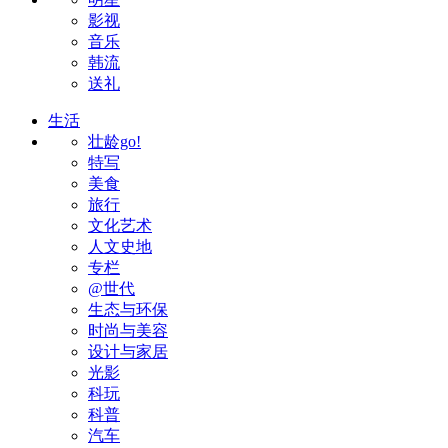
影视
音乐
韩流
送礼
生活
壮龄go!
特写
美食
旅行
文化艺术
人文史地
专栏
@世代
生态与环保
时尚与美容
设计与家居
光影
科玩
科普
汽车