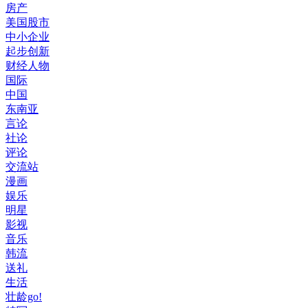
房产
美国股市
中小企业
起步创新
财经人物
国际
中国
东南亚
言论
社论
评论
交流站
漫画
娱乐
明星
影视
音乐
韩流
送礼
生活
壮龄go!