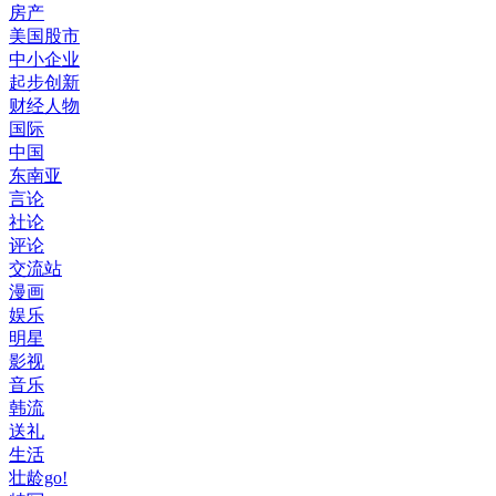
房产
美国股市
中小企业
起步创新
财经人物
国际
中国
东南亚
言论
社论
评论
交流站
漫画
娱乐
明星
影视
音乐
韩流
送礼
生活
壮龄go!