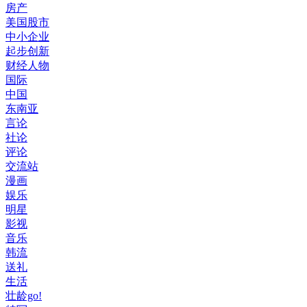
房产
美国股市
中小企业
起步创新
财经人物
国际
中国
东南亚
言论
社论
评论
交流站
漫画
娱乐
明星
影视
音乐
韩流
送礼
生活
壮龄go!