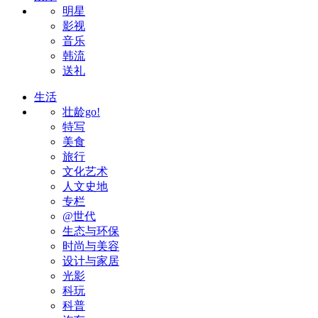
明星
影视
音乐
韩流
送礼
生活
壮龄go!
特写
美食
旅行
文化艺术
人文史地
专栏
@世代
生态与环保
时尚与美容
设计与家居
光影
科玩
科普