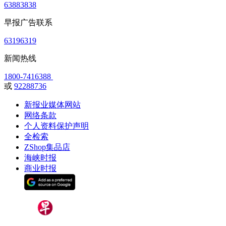
63883838
早报广告联系
63196319
新闻热线
1800-7416388
或
92288736
新报业媒体网站
网络条款
个人资料保护声明
全检索
ZShop集品店
海峡时报
商业时报