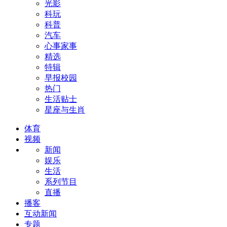
光影
科玩
科普
汽车
心事家事
精选
特辑
早报校园
热门
生活贴士
星座与生肖
体育
视频
新闻
娱乐
生活
系列节目
直播
播客
互动新闻
专题