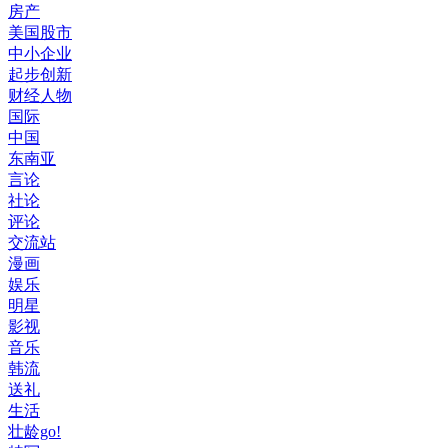
房产
美国股市
中小企业
起步创新
财经人物
国际
中国
东南亚
言论
社论
评论
交流站
漫画
娱乐
明星
影视
音乐
韩流
送礼
生活
壮龄go!