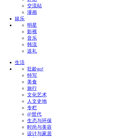
交流站
漫画
娱乐
明星
影视
音乐
韩流
送礼
生活
壮龄go!
特写
美食
旅行
文化艺术
人文史地
专栏
@世代
生态与环保
时尚与美容
设计与家居