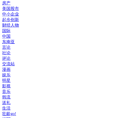
房产
美国股市
中小企业
起步创新
财经人物
国际
中国
东南亚
言论
社论
评论
交流站
漫画
娱乐
明星
影视
音乐
韩流
送礼
生活
壮龄go!