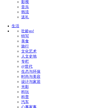
影视
音乐
韩流
送礼
生活
壮龄go!
特写
美食
旅行
文化艺术
人文史地
专栏
@世代
生态与环保
时尚与美容
设计与家居
光影
科玩
科普
汽车
心事家事