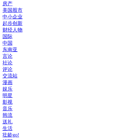
房产
美国股市
中小企业
起步创新
财经人物
国际
中国
东南亚
言论
社论
评论
交流站
漫画
娱乐
明星
影视
音乐
韩流
送礼
生活
壮龄go!