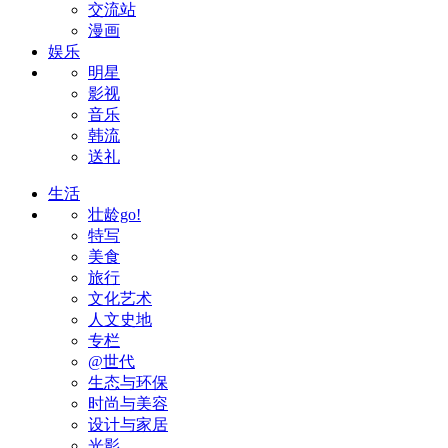
交流站
漫画
娱乐
明星
影视
音乐
韩流
送礼
生活
壮龄go!
特写
美食
旅行
文化艺术
人文史地
专栏
@世代
生态与环保
时尚与美容
设计与家居
光影