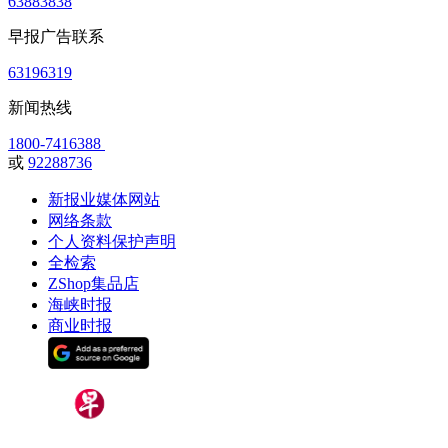
63883838
早报广告联系
63196319
新闻热线
1800-7416388
或
92288736
新报业媒体网站
网络条款
个人资料保护声明
全检索
ZShop集品店
海峡时报
商业时报