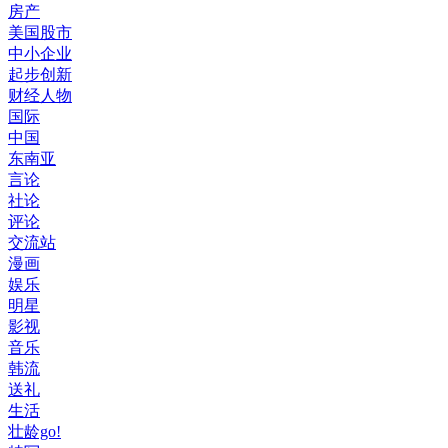
房产
美国股市
中小企业
起步创新
财经人物
国际
中国
东南亚
言论
社论
评论
交流站
漫画
娱乐
明星
影视
音乐
韩流
送礼
生活
壮龄go!