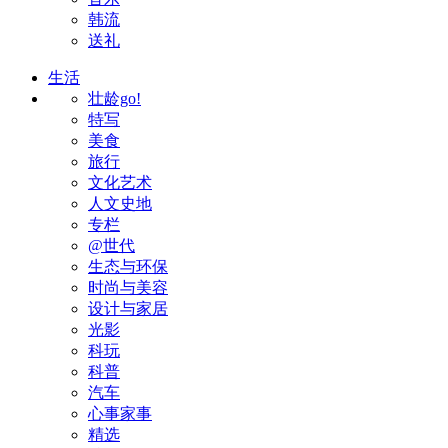
韩流
送礼
生活
壮龄go!
特写
美食
旅行
文化艺术
人文史地
专栏
@世代
生态与环保
时尚与美容
设计与家居
光影
科玩
科普
汽车
心事家事
精选