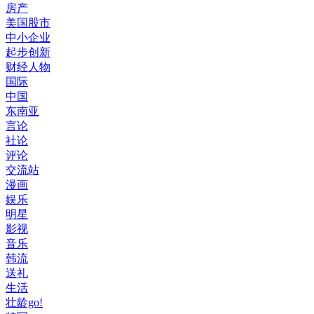
房产
美国股市
中小企业
起步创新
财经人物
国际
中国
东南亚
言论
社论
评论
交流站
漫画
娱乐
明星
影视
音乐
韩流
送礼
生活
壮龄go!