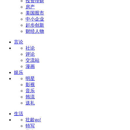
投资理财
房产
美国股市
中小企业
起步创新
财经人物
言论
社论
评论
交流站
漫画
娱乐
明星
影视
音乐
韩流
送礼
生活
壮龄go!
特写