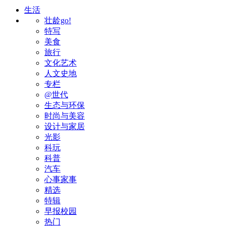
生活
壮龄go!
特写
美食
旅行
文化艺术
人文史地
专栏
@世代
生态与环保
时尚与美容
设计与家居
光影
科玩
科普
汽车
心事家事
精选
特辑
早报校园
热门