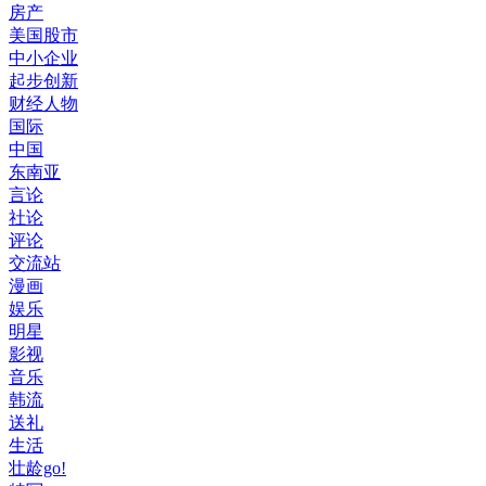
房产
美国股市
中小企业
起步创新
财经人物
国际
中国
东南亚
言论
社论
评论
交流站
漫画
娱乐
明星
影视
音乐
韩流
送礼
生活
壮龄go!