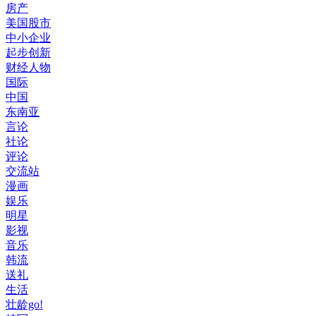
房产
美国股市
中小企业
起步创新
财经人物
国际
中国
东南亚
言论
社论
评论
交流站
漫画
娱乐
明星
影视
音乐
韩流
送礼
生活
壮龄go!