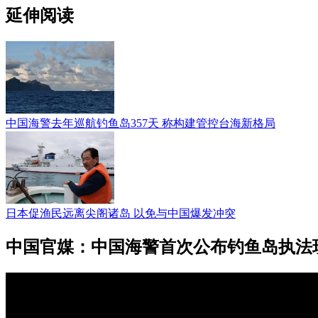
延伸阅读
中国海警去年巡航钓鱼岛357天 称构建管控台海新格局
日本促渔民远离尖阁诸岛 以免与中国爆发冲突
中国官媒：中国海警首次公布钓鱼岛执法