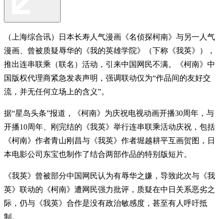
（上海综合讯）日本长寿人气漫画《名侦探柯南》与另一人气
漫画、曾被质疑辱华的《我的英雄学院》（下称《我英》），
推出连串联乘（联名）活动，引来中国网民不满。《柯南》中
国版权代理商紧急发表声明，强调联动仅为“作品间的友好交
流，并无任何立场上的含义”。
据“星岛头条”报道，《柯南》为庆祝电视动画开播30周年，与
开播10周年、刚完结的《我英》举行连串联乘活动庆祝，包括
《柯南》作者青山刚昌与《我英》作者堀越耕平互画贺图，日
本电影公司东宝也制作了结合两部作品的特别版短片。
《我英》曾被部分中国网民认为有辱华之嫌，导致此次与《我
英》联动的《柯南》遭网民强力批评，质疑在中日关系恶劣之
际，仍与《我英》合作是没有政治敏感度，甚至有人呼吁抵
制。