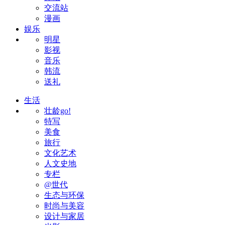
交流站
漫画
娱乐
明星
影视
音乐
韩流
送礼
生活
壮龄go!
特写
美食
旅行
文化艺术
人文史地
专栏
@世代
生态与环保
时尚与美容
设计与家居