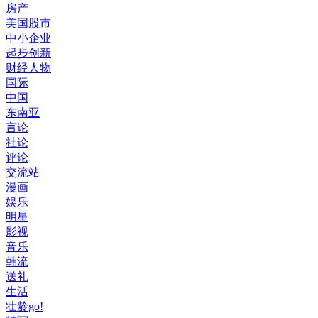
房产
美国股市
中小企业
起步创新
财经人物
国际
中国
东南亚
言论
社论
评论
交流站
漫画
娱乐
明星
影视
音乐
韩流
送礼
生活
壮龄go!