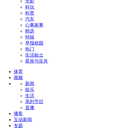
光影
科玩
科普
汽车
心事家事
精选
特辑
早报校园
热门
生活贴士
星座与生肖
体育
视频
新闻
娱乐
生活
系列节目
直播
播客
互动新闻
专题