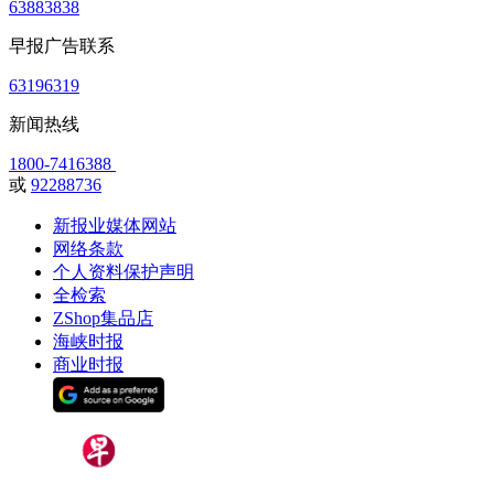
63883838
早报广告联系
63196319
新闻热线
1800-7416388
或
92288736
新报业媒体网站
网络条款
个人资料保护声明
全检索
ZShop集品店
海峡时报
商业时报