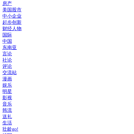
房产
美国股市
中小企业
起步创新
财经人物
国际
中国
东南亚
言论
社论
评论
交流站
漫画
娱乐
明星
影视
音乐
韩流
送礼
生活
壮龄go!