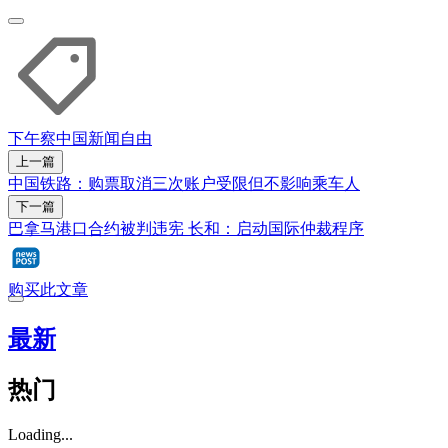
下午察
中国
新闻自由
上一篇
中国铁路：购票取消三次账户受限但不影响乘车人
下一篇
巴拿马港口合约被判违宪 长和：启动国际仲裁程序
购买此文章
最新
热门
Loading...