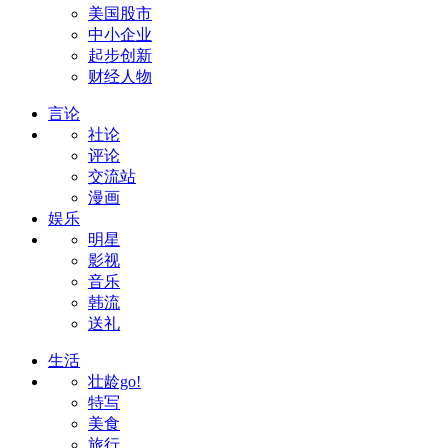
美国股市
中小企业
起步创新
财经人物
言论
社论
评论
交流站
漫画
娱乐
明星
影视
音乐
韩流
送礼
生活
壮龄go!
特写
美食
旅行