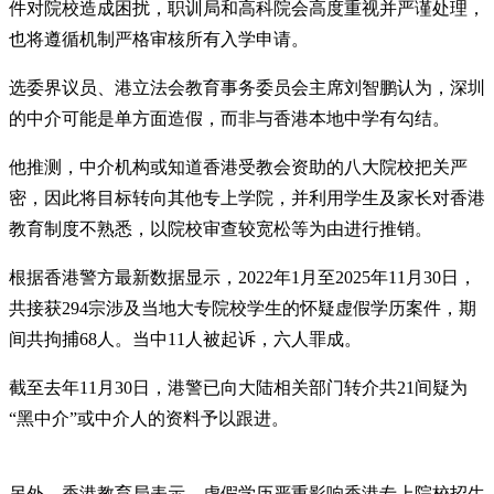
件对院校造成困扰，职训局和高科院会高度重视并严谨处理，
也将遵循机制严格审核所有入学申请。
选委界议员、港立法会教育事务委员会主席刘智鹏认为，深圳
的中介可能是单方面造假，而非与香港本地中学有勾结。
他推测，中介机构或知道香港受教会资助的八大院校把关严
密，因此将目标转向其他专上学院，并利用学生及家长对香港
教育制度不熟悉，以院校审查较宽松等为由进行推销。
根据香港警方最新数据显示，2022年1月至2025年11月30日，
共接获294宗涉及当地大专院校学生的怀疑虚假学历案件，期
间共拘捕68人。当中11人被起诉，六人罪成。
截至去年11月30日，港警已向大陆相关部门转介共21间疑为
“黑中介”或中介人的资料予以跟进。
另外，香港教育局表示，虚假学历严重影响香港专上院校招生