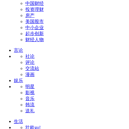
中国财经
投资理财
房产
美国股市
中小企业
起步创新
财经人物
言论
社论
评论
交流站
漫画
娱乐
明星
影视
音乐
韩流
送礼
生活
壮龄go!