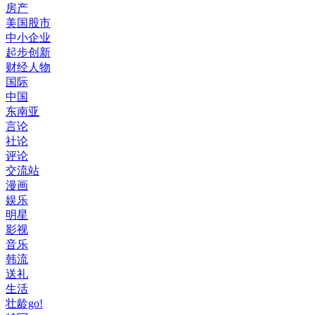
房产
美国股市
中小企业
起步创新
财经人物
国际
中国
东南亚
言论
社论
评论
交流站
漫画
娱乐
明星
影视
音乐
韩流
送礼
生活
壮龄go!