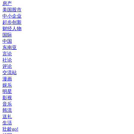
房产
美国股市
中小企业
起步创新
财经人物
国际
中国
东南亚
言论
社论
评论
交流站
漫画
娱乐
明星
影视
音乐
韩流
送礼
生活
壮龄go!