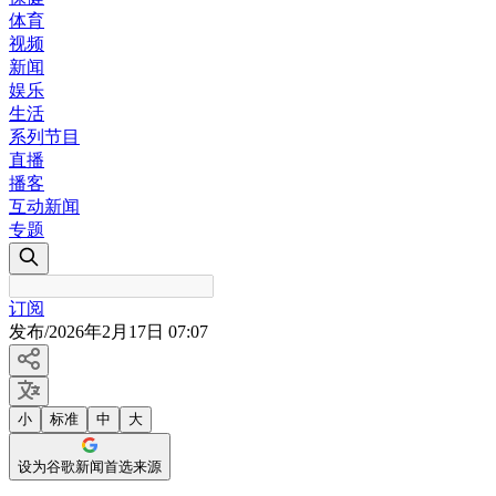
体育
视频
新闻
娱乐
生活
系列节目
直播
播客
互动新闻
专题
订阅
发布
/
2026年2月17日 07:07
小
标准
中
大
设为谷歌新闻首选来源