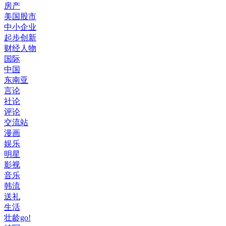
房产
美国股市
中小企业
起步创新
财经人物
国际
中国
东南亚
言论
社论
评论
交流站
漫画
娱乐
明星
影视
音乐
韩流
送礼
生活
壮龄go!