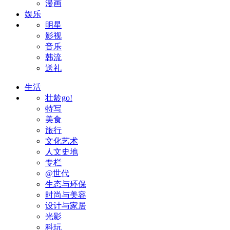
漫画
娱乐
明星
影视
音乐
韩流
送礼
生活
壮龄go!
特写
美食
旅行
文化艺术
人文史地
专栏
@世代
生态与环保
时尚与美容
设计与家居
光影
科玩