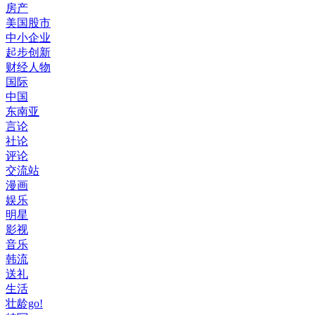
房产
美国股市
中小企业
起步创新
财经人物
国际
中国
东南亚
言论
社论
评论
交流站
漫画
娱乐
明星
影视
音乐
韩流
送礼
生活
壮龄go!