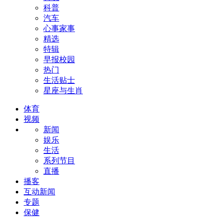
科普
汽车
心事家事
精选
特辑
早报校园
热门
生活贴士
星座与生肖
体育
视频
新闻
娱乐
生活
系列节目
直播
播客
互动新闻
专题
保健