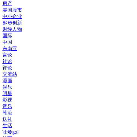
房产
美国股市
中小企业
起步创新
财经人物
国际
中国
东南亚
言论
社论
评论
交流站
漫画
娱乐
明星
影视
音乐
韩流
送礼
生活
壮龄go!