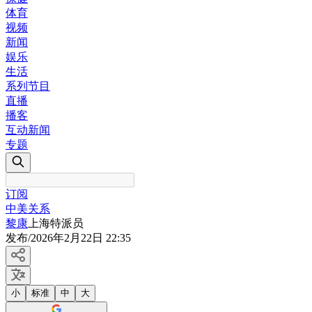
体育
视频
新闻
娱乐
生活
系列节目
直播
播客
互动新闻
专题
订阅
中美关系
黎康
上海特派员
发布
/
2026年2月22日 22:35
小
标准
中
大