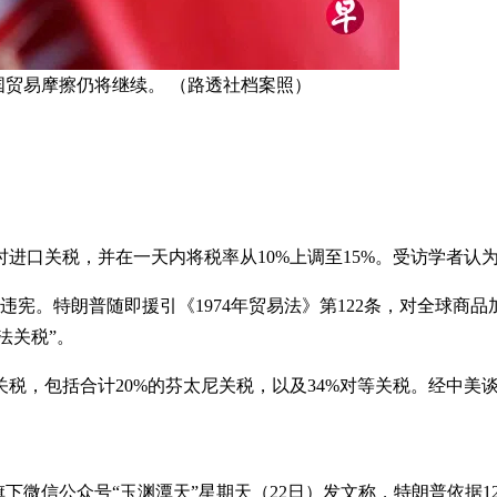
国贸易摩擦仍将继续。 （路透社档案照）
进口关税，并在一天内将税率从10%上调至15%。受访学者认
宪。特朗普随即援引《1974年贸易法》第122条，对全球商品加
法关税”。
，包括合计20%的芬太尼关税，以及34%对等关税。经中美谈
下微信公众号“玉渊潭天”星期天（22日）发文称，特朗普依据1