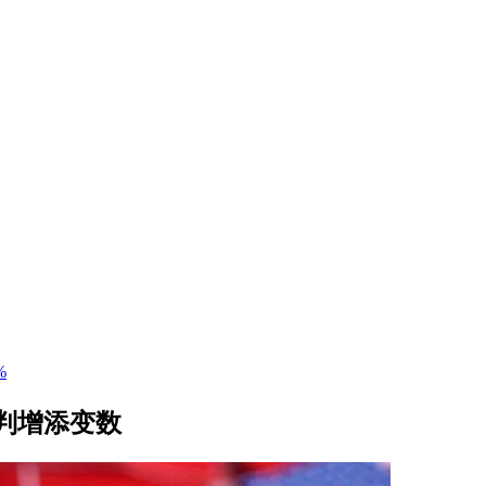
%
判增添变数