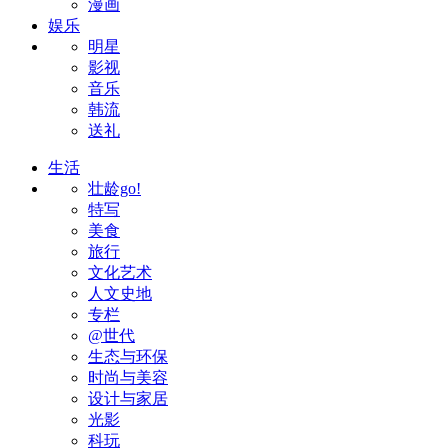
漫画
娱乐
明星
影视
音乐
韩流
送礼
生活
壮龄go!
特写
美食
旅行
文化艺术
人文史地
专栏
@世代
生态与环保
时尚与美容
设计与家居
光影
科玩