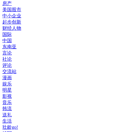
房产
美国股市
中小企业
起步创新
财经人物
国际
中国
东南亚
言论
社论
评论
交流站
漫画
娱乐
明星
影视
音乐
韩流
送礼
生活
壮龄go!