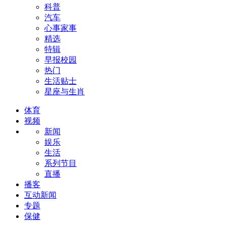
科普
汽车
心事家事
精选
特辑
早报校园
热门
生活贴士
星座与生肖
体育
视频
新闻
娱乐
生活
系列节目
直播
播客
互动新闻
专题
保健