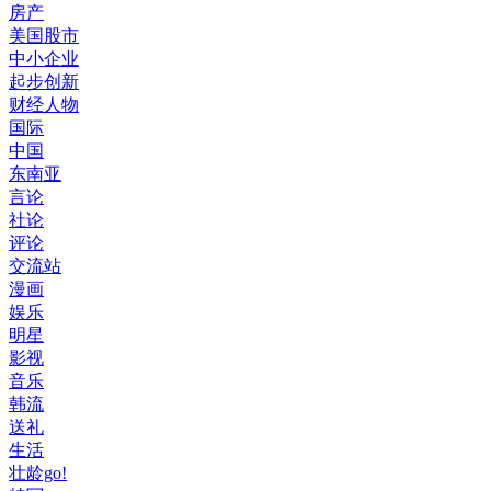
房产
美国股市
中小企业
起步创新
财经人物
国际
中国
东南亚
言论
社论
评论
交流站
漫画
娱乐
明星
影视
音乐
韩流
送礼
生活
壮龄go!