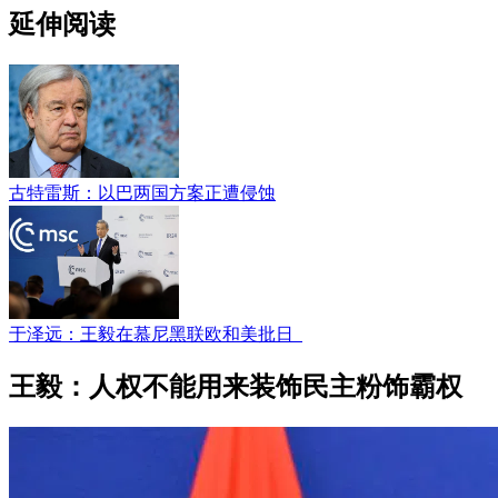
延伸阅读
古特雷斯：以巴两国方案正遭侵蚀
于泽远：王毅在慕尼黑联欧和美批日
王毅：人权不能用来装饰民主粉饰霸权