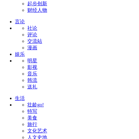
起步创新
财经人物
言论
社论
评论
交流站
漫画
娱乐
明星
影视
音乐
韩流
送礼
生活
壮龄go!
特写
美食
旅行
文化艺术
人文史地