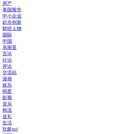
房产
美国股市
中小企业
起步创新
财经人物
国际
中国
东南亚
言论
社论
评论
交流站
漫画
娱乐
明星
影视
音乐
韩流
送礼
生活
壮龄go!