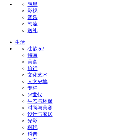
明星
影视
音乐
韩流
送礼
生活
壮龄go!
特写
美食
旅行
文化艺术
人文史地
专栏
@世代
生态与环保
时尚与美容
设计与家居
光影
科玩
科普