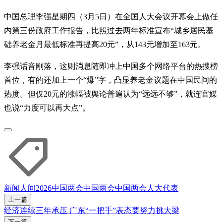
中国总理李强星期四（3月5日）在全国人大会议开幕会上做任
内第三份政府工作报告，比照过去两年标准宣布“城乡居民基
础养老金月最低标准再提高20元”，从143元增加至163元。
李强话音刚落，这则消息随即冲上中国多个网络平台的热搜榜
首位，有的还加上一个“爆”字，凸显养老金议题在中国民间的
热度。但仅20元的涨幅被舆论普遍认为“远远不够”，就连官媒
也说“力度可以再大点”。
新闻人间
2026中国两会
中国两会
中国
两会
人大代表
上一篇
经济连续三年承压 广东“一把手”表态要努力挑大梁
下一篇