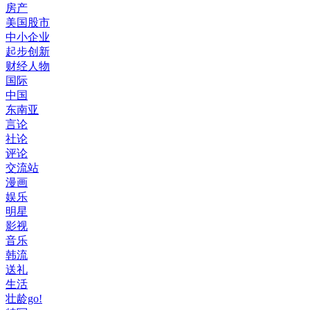
房产
美国股市
中小企业
起步创新
财经人物
国际
中国
东南亚
言论
社论
评论
交流站
漫画
娱乐
明星
影视
音乐
韩流
送礼
生活
壮龄go!