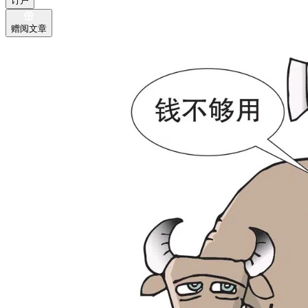
订户
赠阅文章