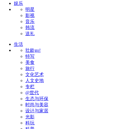
娱乐
明星
影视
音乐
韩流
送礼
生活
壮龄go!
特写
美食
旅行
文化艺术
人文史地
专栏
@世代
生态与环保
时尚与美容
设计与家居
光影
科玩
科普