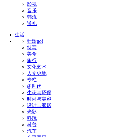
影视
音乐
韩流
送礼
生活
壮龄go!
特写
美食
旅行
文化艺术
人文史地
专栏
@世代
生态与环保
时尚与美容
设计与家居
光影
科玩
科普
汽车