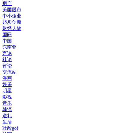
房产
美国股市
中小企业
起步创新
财经人物
国际
中国
东南亚
言论
社论
评论
交流站
漫画
娱乐
明星
影视
音乐
韩流
送礼
生活
壮龄go!