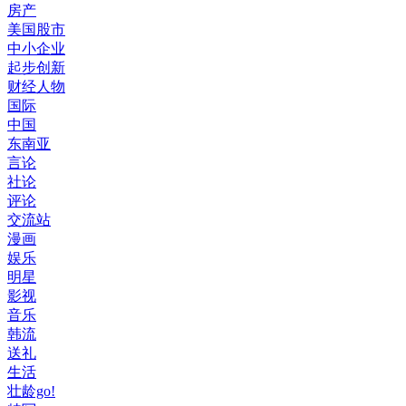
房产
美国股市
中小企业
起步创新
财经人物
国际
中国
东南亚
言论
社论
评论
交流站
漫画
娱乐
明星
影视
音乐
韩流
送礼
生活
壮龄go!