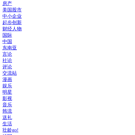
房产
美国股市
中小企业
起步创新
财经人物
国际
中国
东南亚
言论
社论
评论
交流站
漫画
娱乐
明星
影视
音乐
韩流
送礼
生活
壮龄go!