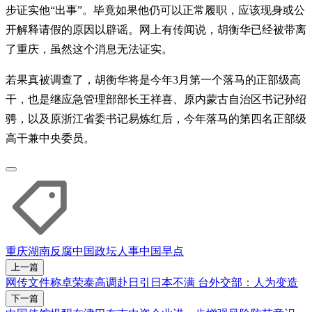
步证实他“出事”。毕竟如果他仍可以正常履职，应该现身或公
开解释请假的原因以辟谣。网上有传闻说，胡衡华已经被带离
了重庆，虽然这个消息无法证实。
若果真被调查了，胡衡华将是今年3月第一个落马的正部级高
干，也是继应急管理部部长王祥喜、原内蒙古自治区书记孙绍
骋，以及原浙江省委书记易炼红后，今年落马的第四名正部级
高干兼中央委员。
重庆
湖南
反腐
中国政坛人事
中国早点
上一篇
网传文件称卓荣泰高调赴日引日本不满 台外交部：人为变造
下一篇