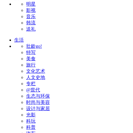
明星
影视
音乐
韩流
送礼
生活
壮龄go!
特写
美食
旅行
文化艺术
人文史地
专栏
@世代
生态与环保
时尚与美容
设计与家居
光影
科玩
科普