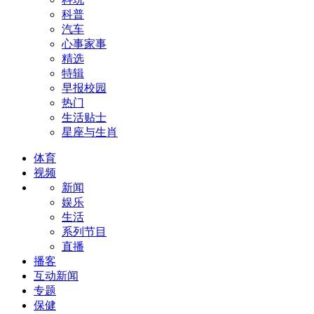
科普
汽车
心事家事
精选
特辑
早报校园
热门
生活贴士
星座与生肖
体育
视频
新闻
娱乐
生活
系列节目
直播
播客
互动新闻
专题
保健