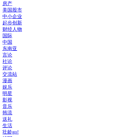
房产
美国股市
中小企业
起步创新
财经人物
国际
中国
东南亚
言论
社论
评论
交流站
漫画
娱乐
明星
影视
音乐
韩流
送礼
生活
壮龄go!