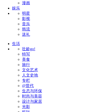
漫画
娱乐
明星
影视
音乐
韩流
送礼
生活
壮龄go!
特写
美食
旅行
文化艺术
人文史地
专栏
@世代
生态与环保
时尚与美容
设计与家居
光影
科玩