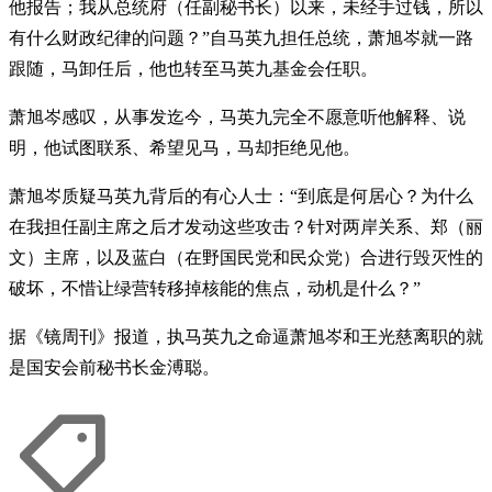
他报告；我从总统府（任副秘书长）以来，未经手过钱，所以
有什么财政纪律的问题？”自马英九担任总统，萧旭岑就一路
跟随，马卸任后，他也转至马英九基金会任职。
萧旭岑感叹，从事发迄今，马英九完全不愿意听他解释、说
明，他试图联系、希望见马，马却拒绝见他。
萧旭岑质疑马英九背后的有心人士：“到底是何居心？为什么
在我担任副主席之后才发动这些攻击？针对两岸关系、郑（丽
文）主席，以及蓝白（在野国民党和民众党）合进行毁灭性的
破坏，不惜让绿营转移掉核能的焦点，动机是什么？”
据《镜周刊》报道，执马英九之命逼萧旭岑和王光慈离职的就
是国安会前秘书长金溥聪。