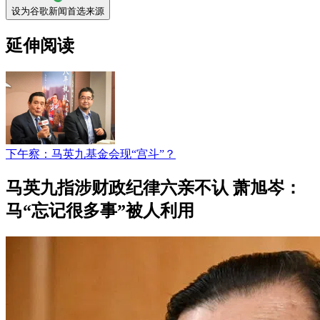
设为谷歌新闻首选来源
延伸阅读
下午察：马英九基金会现“宫斗”？
马英九指涉财政纪律六亲不认 萧旭岑：
马“忘记很多事”被人利用