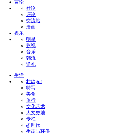
言论
社论
评论
交流站
漫画
娱乐
明星
影视
音乐
韩流
送礼
生活
壮龄go!
特写
美食
旅行
文化艺术
人文史地
专栏
@世代
生态与环保