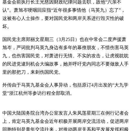
基金会前执行长王光慈因财政纪律问题去职，故他“六亲不
认”。萧旭岑哽咽回应指“近年很多事情他（马英九）忘了”，
这被有心人士操作，要对国民党和两岸关系进行毁灭性的破
坏。
国民党主席郑丽文星期三（3月25日）也在中常会二度声援萧
旭岑，严词批判马英九身边有多年的幕僚朋友，不惜伤害马英
九，也伤害国民党，对萧进行无情、不实的攻击，让虎视眈眈
的民进党逮到机会大编故事，她并呼吁党内同志不要做敌人手
里的那把刀，来刺伤国民党。
外传由于马英九基金会人事异动，包括原订4月出发的“大九学
堂”浙江杭州等参访行程全部取消。
中国大陆国务院台湾办公室发言人朱凤莲星期三在例行记者会
上，肯定马英九基金会近年积极开展两岸交流活动，促进两岸
同胞特别是青年交流往来，对推动两岸关系和平发展发挥积极