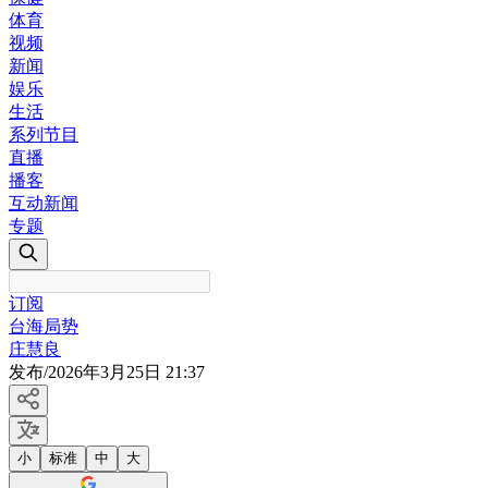
体育
视频
新闻
娱乐
生活
系列节目
直播
播客
互动新闻
专题
订阅
台海局势
庄慧良
发布
/
2026年3月25日 21:37
小
标准
中
大