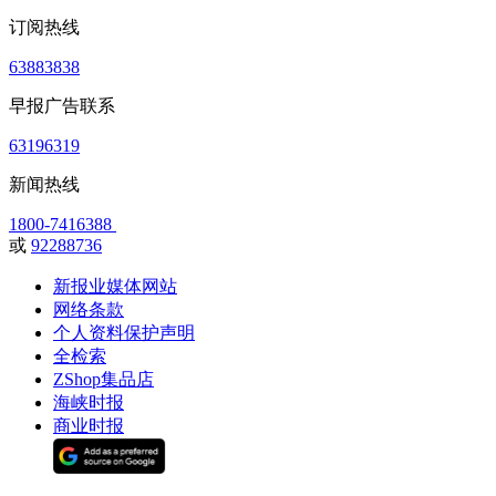
订阅热线
63883838
早报广告联系
63196319
新闻热线
1800-7416388
或
92288736
新报业媒体网站
网络条款
个人资料保护声明
全检索
ZShop集品店
海峡时报
商业时报