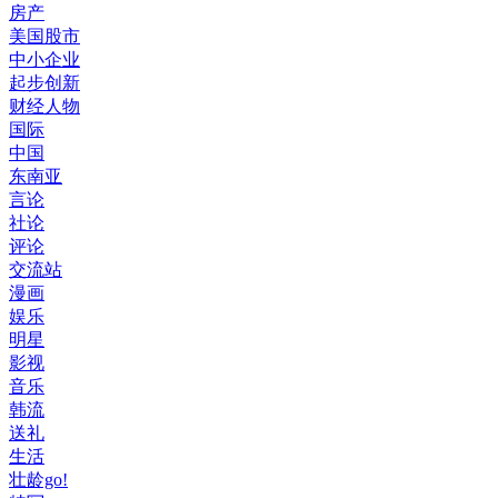
房产
美国股市
中小企业
起步创新
财经人物
国际
中国
东南亚
言论
社论
评论
交流站
漫画
娱乐
明星
影视
音乐
韩流
送礼
生活
壮龄go!