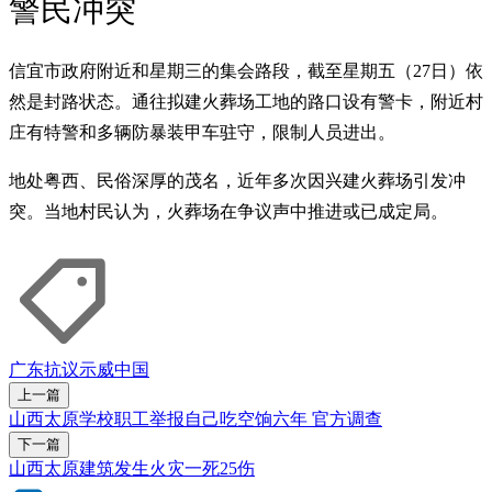
警民冲突
信宜市政府附近和星期三的集会路段，截至星期五（27日）依
然是封路状态。通往拟建火葬场工地的路口设有警卡，附近村
庄有特警和多辆防暴装甲车驻守，限制人员进出。
地处粤西、民俗深厚的茂名，近年多次因兴建火葬场引发冲
突。当地村民认为，火葬场在争议声中推进或已成定局。
广东
抗议
示威
中国
上一篇
山西太原学校职工举报自己吃空饷六年 官方调查
下一篇
山西太原建筑发生火灾一死25伤