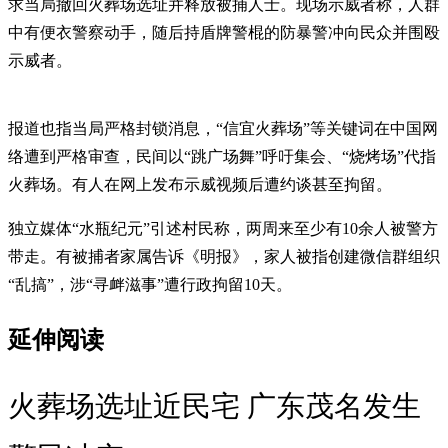
求当局撤回火葬场选址并释放被捕人士。现场示威者称，人群
中有便衣警察动手，随后持盾牌警棍的防暴警冲向民众并围殴
示威者。
报道也指当局严格封锁消息，“信宜火葬场”等关键词在中国网
络遭到严格审查，民间以“跳广场舞”呼吁集会、“烧烤场”代指
火葬场。有人在网上发布示威视频后遭约谈甚至拘留。
独立媒体“水瓶纪元”引述村民称，两周来至少有10余人被警方
带走。有被捕者家属告诉《明报》，家人被指创建微信群组织
“乱搞”，涉“寻衅滋事”遭行政拘留10天。
延伸阅读
火葬场选址近民宅 广东茂名发生