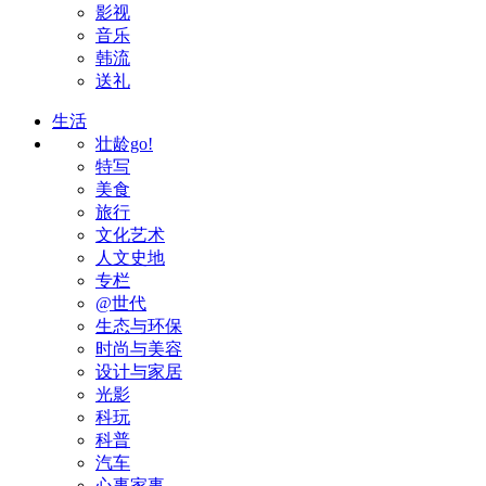
影视
音乐
韩流
送礼
生活
壮龄go!
特写
美食
旅行
文化艺术
人文史地
专栏
@世代
生态与环保
时尚与美容
设计与家居
光影
科玩
科普
汽车
心事家事