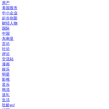
房产
美国股市
中小企业
起步创新
财经人物
国际
中国
东南亚
言论
社论
评论
交流站
漫画
娱乐
明星
影视
音乐
韩流
送礼
生活
壮龄go!