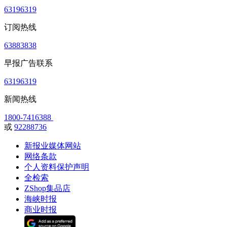
63196319
订阅热线
63883838
早报广告联系
63196319
新闻热线
1800-7416388
或
92288736
新报业媒体网站
网络条款
个人资料保护声明
全检索
ZShop集品店
海峡时报
商业时报