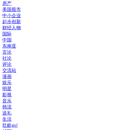
房产
美国股市
中小企业
起步创新
财经人物
国际
中国
东南亚
言论
社论
评论
交流站
漫画
娱乐
明星
影视
音乐
韩流
送礼
生活
壮龄go!