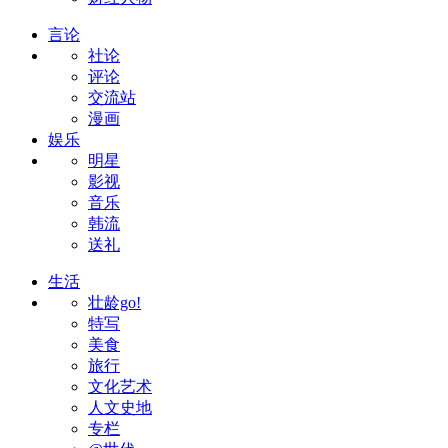
言论
社论
评论
交流站
漫画
娱乐
明星
影视
音乐
韩流
送礼
生活
壮龄go!
特写
美食
旅行
文化艺术
人文史地
专栏