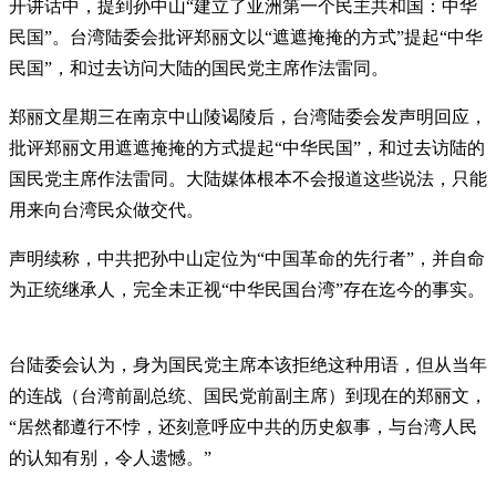
开讲话中，提到孙中山“建立了亚洲第一个民主共和国：中华
民国”。台湾陆委会批评郑丽文以“遮遮掩掩的方式”提起“中华
民国”，和过去访问大陆的国民党主席作法雷同。
郑丽文星期三在南京中山陵谒陵后，台湾陆委会发声明回应，
批评郑丽文用遮遮掩掩的方式提起“中华民国”，和过去访陆的
国民党主席作法雷同。大陆媒体根本不会报道这些说法，只能
用来向台湾民众做交代。
声明续称，中共把孙中山定位为“中国革命的先行者”，并自命
为正统继承人，完全未正视“中华民国台湾”存在迄今的事实。
台陆委会认为，身为国民党主席本该拒绝这种用语，但从当年
的连战（台湾前副总统、国民党前副主席）到现在的郑丽文，
“居然都遵行不悖，还刻意呼应中共的历史叙事，与台湾人民
的认知有别，令人遗憾。”