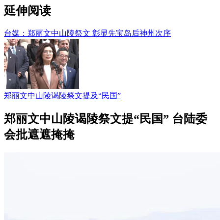
延伸阅读
台媒：郑丽文中山陵祭文 彰显先宝岛后神州次序
郑丽文中山陵谒陵祭文提及“民国”
郑丽文中山陵谒陵祭文提“民国” 台陆委
会批遮遮掩掩