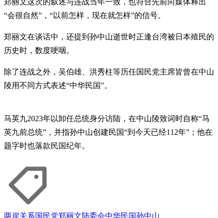
郑丽文这次的叙述与连战当年一致，也符合先前向媒体释出
“会很自然”，“以前怎样，现在就怎样”的信号。
郑丽文在谈话中，还提到孙中山逝世时正逢台湾被日本殖民的
历史时，数度哽咽。
除了连战之外，吴伯雄、洪秀柱等历任国民党主席皆曾在中山
陵用不同方式表述“中华民国”。
马英九2023年以卸任总统身分访陆，在中山陵致词时自称“马
英九前总统”，并指孙中山创建民国“到今天已经112年”；他在
题字时也落款民国纪年。
两岸关系
国民党
郑丽文
陆委会
中华民国
孙中山