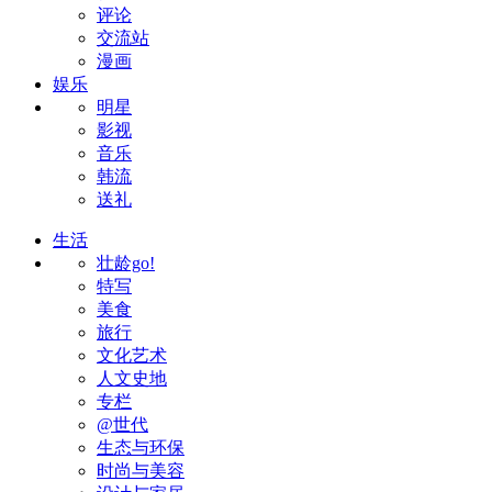
评论
交流站
漫画
娱乐
明星
影视
音乐
韩流
送礼
生活
壮龄go!
特写
美食
旅行
文化艺术
人文史地
专栏
@世代
生态与环保
时尚与美容