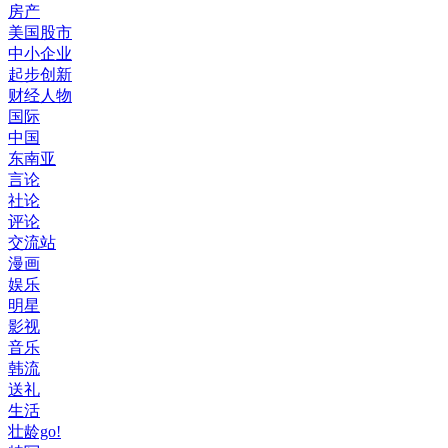
房产
美国股市
中小企业
起步创新
财经人物
国际
中国
东南亚
言论
社论
评论
交流站
漫画
娱乐
明星
影视
音乐
韩流
送礼
生活
壮龄go!