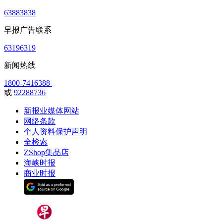
63883838
早报广告联系
63196319
新闻热线
1800-7416388
或
92288736
新报业媒体网站
网络条款
个人资料保护声明
全检索
ZShop集品店
海峡时报
商业时报