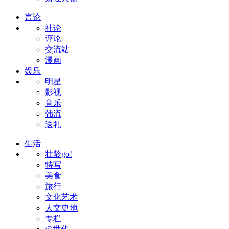
言论
社论
评论
交流站
漫画
娱乐
明星
影视
音乐
韩流
送礼
生活
壮龄go!
特写
美食
旅行
文化艺术
人文史地
专栏