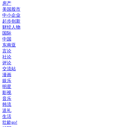
房产
美国股市
中小企业
起步创新
财经人物
国际
中国
东南亚
言论
社论
评论
交流站
漫画
娱乐
明星
影视
音乐
韩流
送礼
生活
壮龄go!