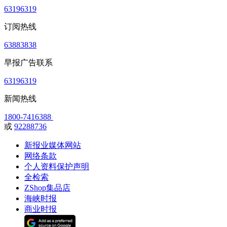
63196319
订阅热线
63883838
早报广告联系
63196319
新闻热线
1800-7416388
或
92288736
新报业媒体网站
网络条款
个人资料保护声明
全检索
ZShop集品店
海峡时报
商业时报