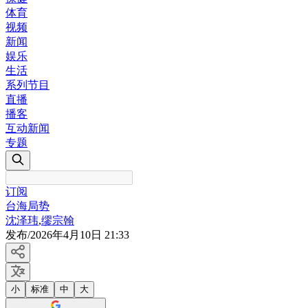
体育
视频
新闻
娱乐
生活
系列节目
直播
播客
互动新闻
专题
订阅
台海局势
沈泽玮
,
缪宗翰
发布
/
2026年4月10日 21:33
小
标准
中
大