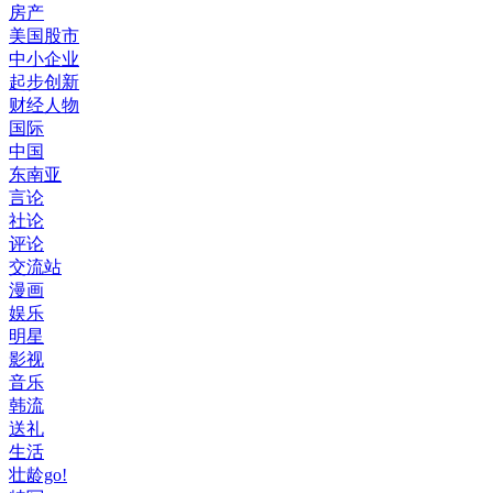
房产
美国股市
中小企业
起步创新
财经人物
国际
中国
东南亚
言论
社论
评论
交流站
漫画
娱乐
明星
影视
音乐
韩流
送礼
生活
壮龄go!