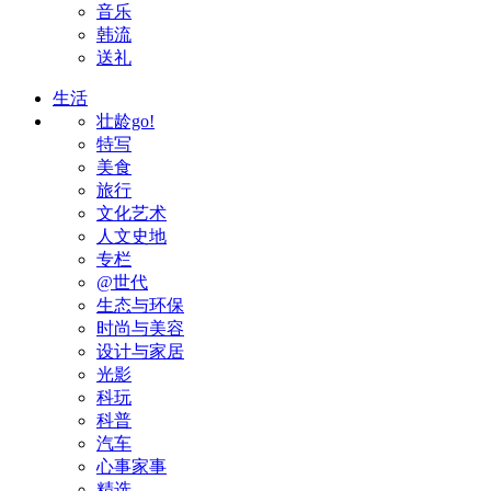
音乐
韩流
送礼
生活
壮龄go!
特写
美食
旅行
文化艺术
人文史地
专栏
@世代
生态与环保
时尚与美容
设计与家居
光影
科玩
科普
汽车
心事家事
精选