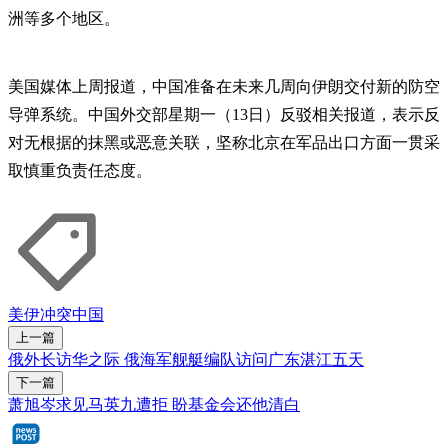
洲等多个地区。
美国媒体上周报道，中国准备在未来几周向伊朗交付新的防空
导弹系统。中国外交部星期一（13日）反驳相关报道，表示反
对无根据的抹黑或恶意关联，坚称北京在军品出口方面一贯采
取慎重负责任态度。
美伊冲突
中国
上一篇
俄外长访华之际 俄海军舰艇编队访问广东湛江五天
下一篇
萧旭岑求见马英九遭拒 盼基金会还他清白