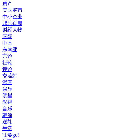
房产
美国股市
中小企业
起步创新
财经人物
国际
中国
东南亚
言论
社论
评论
交流站
漫画
娱乐
明星
影视
音乐
韩流
送礼
生活
壮龄go!